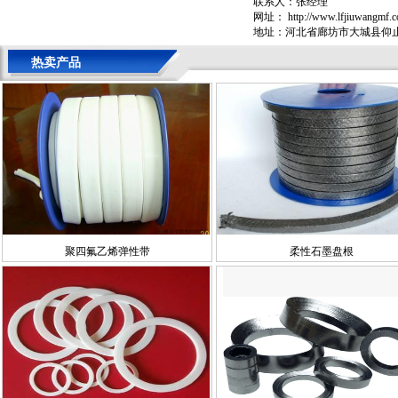
联系人：张经理
网址：
http://www.lfjiuwangmf.
地址：河北省廊坊市大城县仰
热卖产品
聚四氟乙烯弹性带
聚四氟乙烯弹性带
柔性石墨盘根
金属缠绕垫片