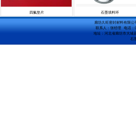
四氟垫片
石墨填料环
廊坊久旺密封材料有限公司
联系人：张经理 电话：0316
地址：河北省廊坊市大城县仰止工业区
石
橡胶包覆垫片
聚四氟乙烯弹性带