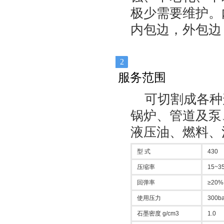
极少需要维护。
内包边，外包边
2
服务范围
可切割成各种
锅炉、管道及泵
液压油、燃料、
型 式
430
压缩率
15~3
回弹率
≥20%
使用压力
300ba
石墨密度 g/cm3
1.0