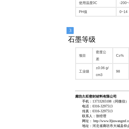
使用温度0C
-200
PH值
0~14
3
石墨等级
密度公
项目
C≥%
差
±0.06 g/
工业级
98
cm3
廊坊久旺密封材料有限公司
手机：13733265108（同微信）
电话：0316-3297513
传真：0316-3297513
联系人：张经理
网址：
http://www.lfjiuwangmf.
地址：河北省廊坊市大城县仰