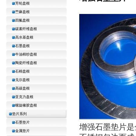
芳纶盘根
苎麻盘根
四氟盘根
碳素纤维盘根
高水基盘根
石墨盘根
牛油棉纱盘根
陶瓷纤维盘根
石棉盘根
戈尔盘根
高碳盘根
亚克力盘根
螺旋橡胶盘根
垫片系列
石墨垫片
增强石墨垫片是
金属垫片