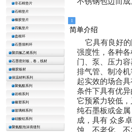
不锈钢包边而成
非石棉垫片
石棉垫片
橡胶垫片
1
简单介绍
四氟垫片
盘根环
它具有良好的
石墨填料环
强度性，各种各
聚四氟乙烯系列
门、泵、压力容
石墨密封板，卷，线材
排气管、制冷机
橡胶板材
保温材料系列
起实效的场合具
聚氨酯系列
条件下具有优异
岩棉系列
它预紧力较低，
橡塑系列
纯石墨板或金属
玻璃棉系列
成，具有 众多
硅酸铝系列
聚氨酯泡沫填缝剂
蚀、不老化、不