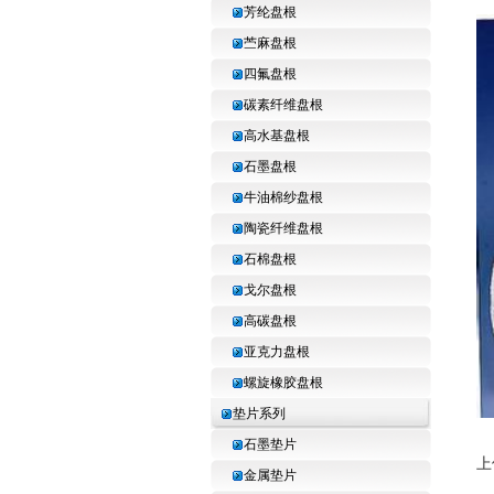
芳纶盘根
苎麻盘根
四氟盘根
碳素纤维盘根
高水基盘根
石墨盘根
牛油棉纱盘根
陶瓷纤维盘根
石棉盘根
戈尔盘根
高碳盘根
亚克力盘根
螺旋橡胶盘根
垫片系列
石墨垫片
上
金属垫片