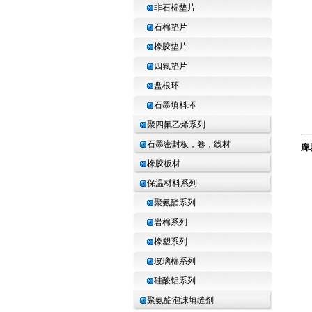
非石棉垫片
石棉垫片
橡胶垫片
四氟垫片
盘根环
石墨填料环
聚四氟乙烯系列
石墨密封板，卷，线材
廊
手
橡胶板材
电
传
保温材料系列
联
聚氨酯系列
地
岩棉系列
橡塑系列
玻璃棉系列
硅酸铝系列
聚氨酯泡沫填缝剂