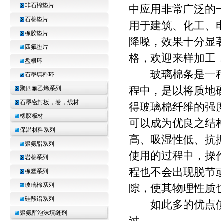
非石棉垫片
中应用非常广泛的
石棉垫片
用于建筑、化工、
橡胶垫片
降噪，效果十分显
四氟垫片
格，欢迎来样加工
盘根环
玻璃棉条是一种
石墨填料环
程中，是以将质地
聚四氟乙烯系列
石墨密封板，卷，线材
得玻璃棉纤维的强
橡胶板材
可以成为优良之结
保温材料系列
高、吸湿性低、抗
聚氨酯系列
使用的过程中，操
岩棉系列
程也不会出现脱节
橡塑系列
玻璃棉系列
隙，使其物理性质
硅酸铝系列
如此多的优点使
聚氨酯泡沫填缝剂
过，