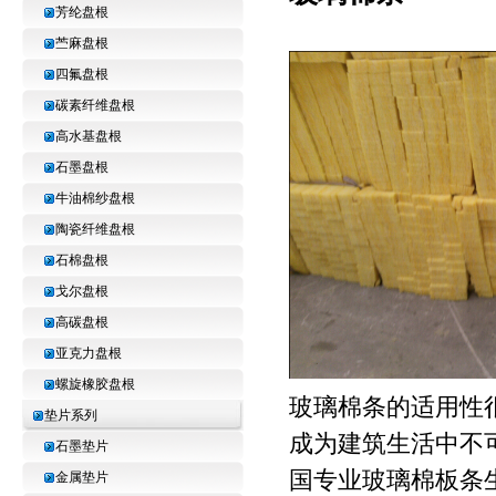
芳纶盘根
苎麻盘根
四氟盘根
碳素纤维盘根
高水基盘根
石墨盘根
牛油棉纱盘根
陶瓷纤维盘根
石棉盘根
戈尔盘根
高碳盘根
亚克力盘根
螺旋橡胶盘根
玻璃棉条的适用性
垫片系列
成为建筑生活中不
石墨垫片
国专业玻璃棉板条
金属垫片